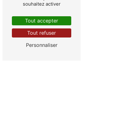
souhaitez activer
Tout accepter
Bordeaux
Tout refuser
Personnaliser
Bègles
Villenave d’Ornon